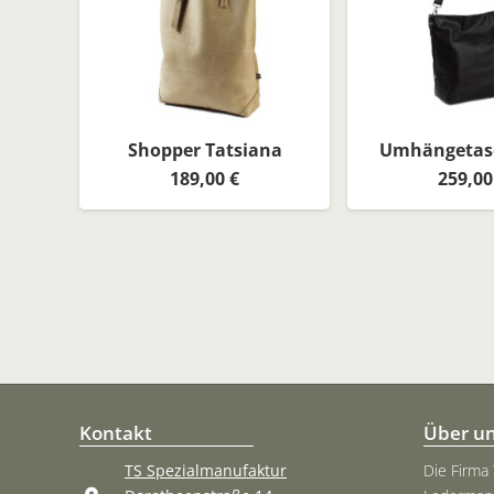
Shopper Tatsiana
Umhängetasc
189,00
€
259,0
Kontakt
Über u
TS Spezialmanufaktur
Die Firma 