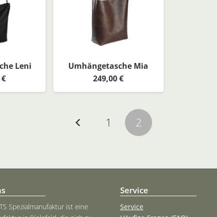
he Leni
Umhängetasche Mia
0
€
249,00
€
1
2
ns
Service
TS Spezialmanufaktur ist eine
Service