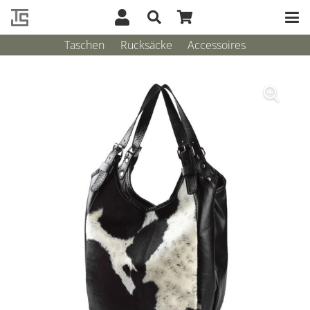
Taschen
Rucksäcke
Accessoires